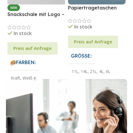
Papiertragetaschen
NEW
Snackschale mit Logo –
individuell bedrucken –
P
Frisch servieren, stark
Nachhaltiger Stil für
H
In stock
auftreten
Ihr Business
B
In stock
G
Preis auf Anfrage
Preis auf Anfrage
GRÖSSE
FARBEN
11L
,
14L
,
21L
,
4L
,
6L
Kraft
,
Weiß
FARBEN
Ungestrichene Pantone-
Farben