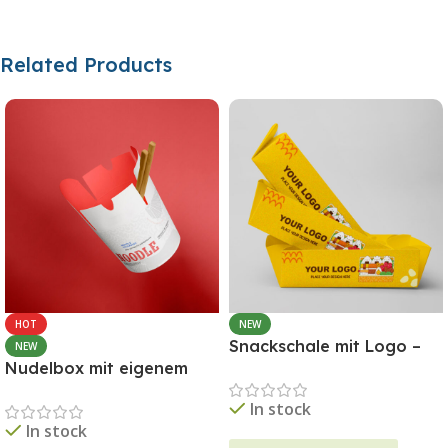
Related Products
HOT
NEW
Snackschale mit Logo –
NEW
Nudelbox mit eigenem
Frisch servieren, stark
Logo – Individuelle Asia-
auftreten
In stock
Verpackung für
In stock
Takeaway & Foodtrucks