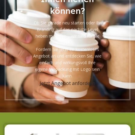
können?
Ob Sie gerade neu starten oder Ihr
Branding auf das nächste Level
heben möchten – wir sind für Sie
da.
Fordern Sie jetzt Ihr kostenloses
Angebot an und entdecken Sie, wie
einfach und wirkungsvoll Ihre
eigene Verpackung mit Logo sein
kann.
Jetzt Angebot anfordern